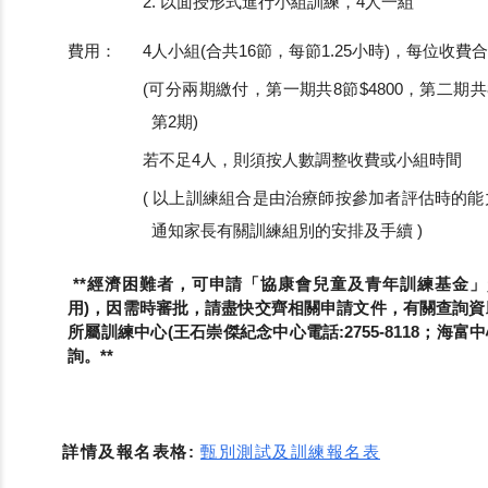
2. 以面授形式進行小組訓練，4人一組
費用：
4人小組(合共16節，每節1.25小時)，每位收費合共
(可分兩期繳付，第一期共8節$4800，第二期共
第2期)
若不足4人，則須按人數調整收費或小組時間
( 以上訓練組合是由治療師按參加者評估時的
通知家長有關訓練組別的安排及手續 )
**經濟困難者，可申請「協康會兒童及青年訓練基金」
用)，因需時審批，請盡快交齊相關申請文件，有關查詢
所屬訓練中心(王石崇傑紀念中心電話:2755-8118；海富中心
詢。**
詳情及報名表格:
甄別測試及訓練報名表