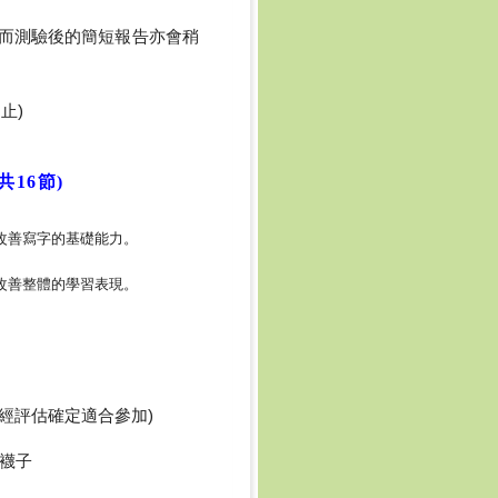
而測驗後的簡短報告亦會稍
止)
共16節)
改善寫字的基礎能力。
改善整體的學習表現。
經評估確定適合參加)
淨襪子