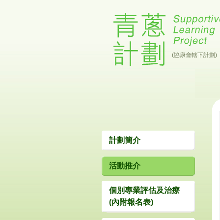
(協康會轄下計劃)
計劃簡介
活動推介
個別專業評估及治療
(內附報名表)