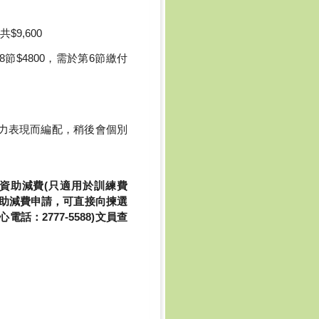
$9,600
8節$4800，需於第6節繳付
能力表現而編配，稍後會個別
資助減費(只適用於訓練費
資助減費申請，可直接向揀選
電話：2777-5588)文員查