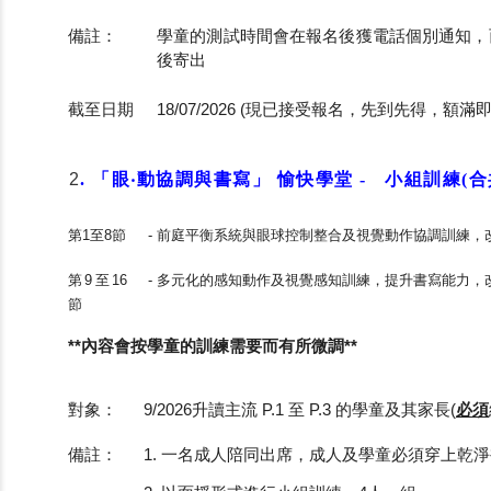
備註：
學童的測試時間會在報名後獲電話個別通知，
後寄出
截至日期
18/07/2026 (現已接受報名，先到先得，額滿即
2
.
「眼‧動協調與書寫」 愉快學堂 -
小組訓練(合
第1至8節
- 前庭平衡系統與眼球控制整合及視覺動作協調訓練，
第9至16
- 多元化的感知動作及視覺感知訓練，提升書寫能力，
節
**內容會按學童的訓練需要而有所微調**
對象：
9/
2026升
讀主流 P.1 至 P.3 的學童及其家長(
必須
備註：
1. 一名成人陪同出席，成人及學童必須穿上乾