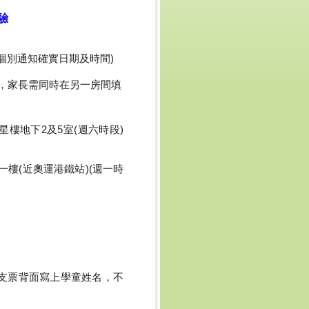
驗
職員個別通知確實日期及時間)
鐘，家長需同時在另一房間填
星樓地下2及5室(週六時段)
閣一樓(近奧運港鐵站)(週一時
支票背面寫上學童姓名，不