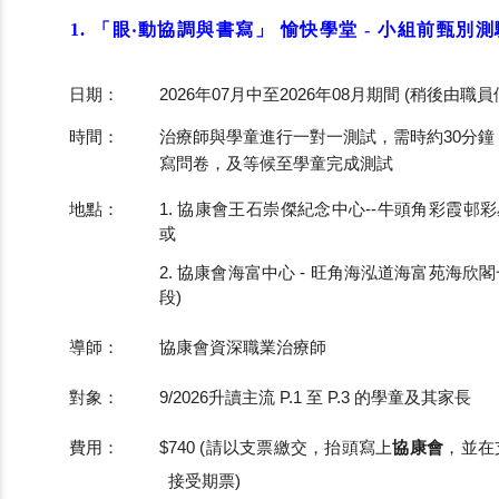
1
.
「眼‧動協調與書寫」 愉快學堂 -
小組前甄別測
日期：
2026年07月中至2026年08月期間 (稍後由
時間：
治療師與學童進行一對一測試，需時約30分
寫問卷，及等候至學童完成測試
地點：
1. 協康會王石崇傑紀念中心--牛頭角彩霞邨彩
或
2. 協康會海富中心 - 旺角海泓道海富苑海欣
段)
導師：
協康會資深職業治療師
對象：
9/
2026升
讀主流 P.1 至 P.3 的學童及其家長
費用：
$740 (請以支票繳交，抬頭寫上
協康會
，並在
接受期票)