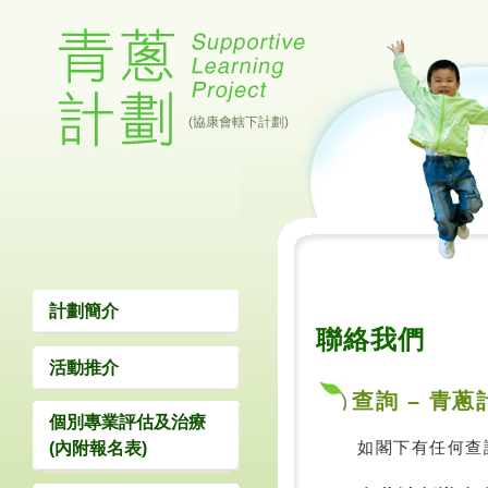
(協康會轄下計劃)
計劃簡介
聯絡我們
活動推介
查詢 – 青
個別專業評估及治療
如閣下有任何查
(內附報名表)