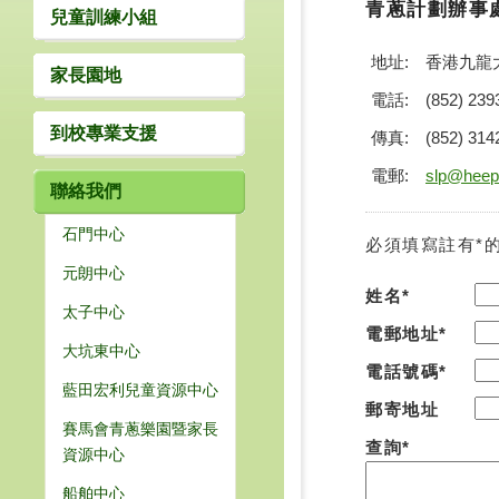
青蔥計劃辦事
兒童訓練小組
地址:
香港九龍
家長園地
電話:
(852) 239
到校專業支援
傳真:
(852) 314
電郵:
slp@heep
聯絡我們
石門中心
必須填寫註有*
元朗中心
姓名*
太子中心
電郵地址*
大坑東中心
電話號碼*
藍田宏利兒童資源中心
郵寄地址
賽馬會青蔥樂園暨家長
查詢*
資源中心
船舶中心