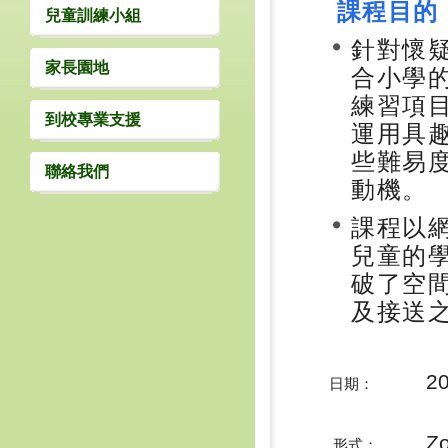
課程目的
兒童訓練小組
針對懷
家長園地
合小學
練習項
到校專業支援
運用具
些難易
聯絡我們
動機。
課程以
兒童的
破了空
及接送
2
日期：
Z
形式：