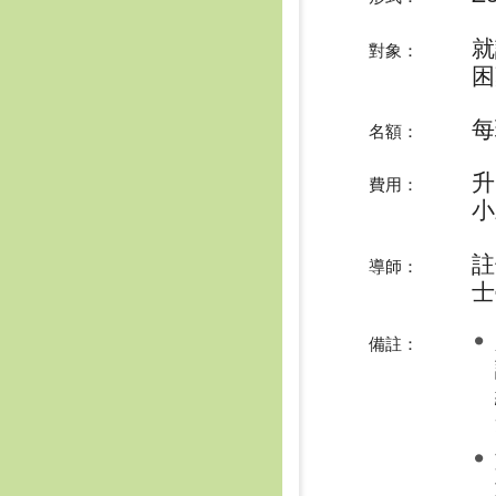
就
對象：
困
每
名額：
費用：
小
註
導師：
士
備註：